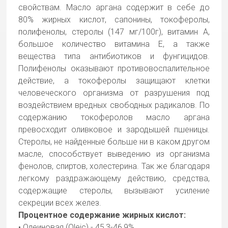
свойствам. Масло аргана содержит в себе до
80% жирных кислот, сапонины, токоферолы,
полифенолы, стеролы (147 мг/100г), витамин A,
большое количество витамина Е, а также
вещества типа антибиотиков и фунгицидов.
Полифенолы оказывают противовоспалительное
действие, а токоферолы защищают клетки
человеческого организма от разрушения под
воздействием вредных свободных радикалов. По
содержанию токоферолов масло аргана
превосходит оливковое и зародышей пшеницы.
Стеролы, не найденные больше ни в каком другом
масле, способствует выведению из организма
фенолов, спиртов, холестерина. Так же благодаря
легкому раздражающему действию, средства,
содержащие стеролы, вызывают усиление
секреции всех желез.
Процентное содержание жирных кислот:
• Олеиновая (Oleic) - 45,3-46,9%