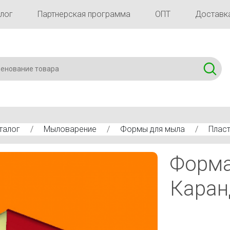
лог
Партнерская программа
ОПТ
Доставка
талог
/
Мыловарение
/
Формы для мыла
/
Плас
Карандаш - 2 (598)
Форма
Каранд