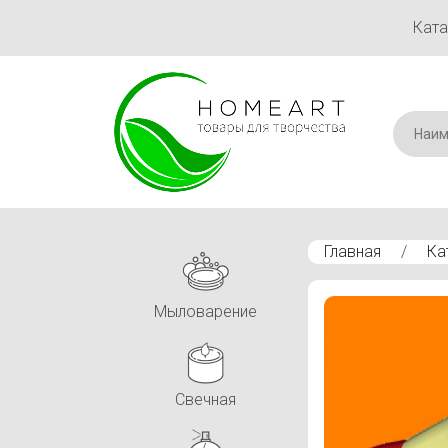
Ката
Главная
/
Ка
Форма для мыла 
Мыловарение
Свечная