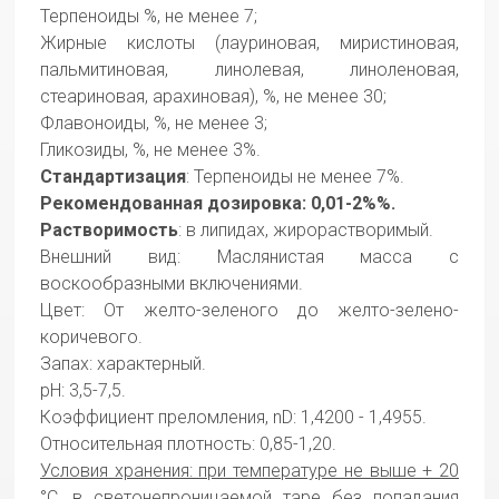
Терпеноиды %, не менее 7;
Жирные кислоты (лауриновая, миристиновая,
пальмитиновая, линолевая, линоленовая,
стеариновая, арахиновая), %, не менее 30;
Флавоноиды, %, не менее 3;
Гликозиды, %, не менее 3%.
Стандартизация
: Терпеноиды не менее 7%.
Рекомендованная дозировка: 0,01-2%%.
Растворимость
: в липидах, жирорастворимый.
Внешний вид: Маслянистая масса с
воскообразными включениями.
Цвет: От желто-зеленого до желто-зелено-
коричевого.
Запах: характерный.
рН: 3,5-7,5.
Коэффициент преломления, nD: 1,4200 - 1,4955.
Относительная плотность: 0,85-1,20.
Условия хранения: при температуре не выше + 20
°С, в светонепроницаемой таре без попадания