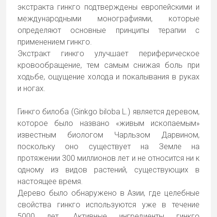
экстракта гинкго подтверждены европейскими и
международными монографиями, которые
определяют основные принципы терапии с
применением гинкго.
Экстракт гинкго улучшает периферическое
кровообращение, тем самым снижая боль при
ходьбе, ощущение холода и покалывания в руках
и ногах.
Гинкго билоба (Ginkgo biloba L.) является деревом,
которое было названо «живым ископаемым»
известным биологом Чарльзом Дарвином,
поскольку оно существует на Земле на
протяжении 300 миллионов лет и не относится ни к
одному из видов растений, существующих в
настоящее время.
Дерево было обнаружено в Азии, где целебные
свойства гинкго используются уже в течение
5000 лет. Активные ингредиенты гинкго