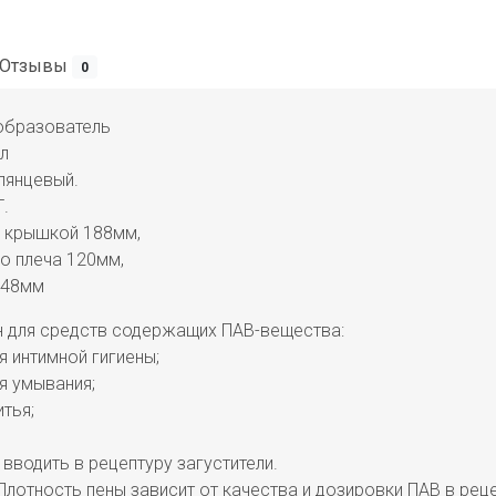
Отзывы
0
образователь
л
лянцевый.
.
с крышкой 188мм,
о плеча 120мм,
 48мм
 для средств содержащих ПАВ-вещества:
я интимной гигиены;
ля умывания;
итья;
 вводить в рецептуру загустители.
Плотность пены зависит от качества и дозировки ПАВ в рец