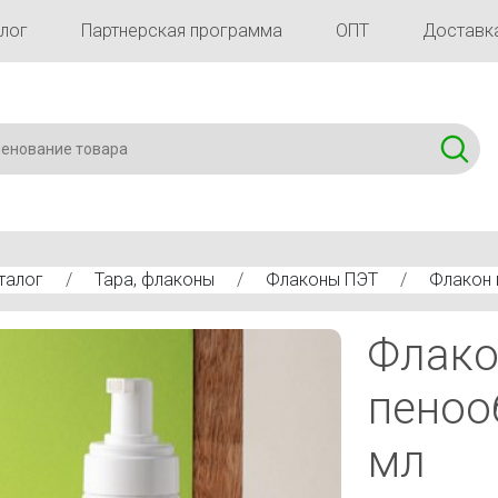
лог
Партнерская программа
ОПТ
Доставка
талог
/
Тара, флаконы
/
Флаконы ПЭТ
/
Флакон 
Флако
пеноо
мл