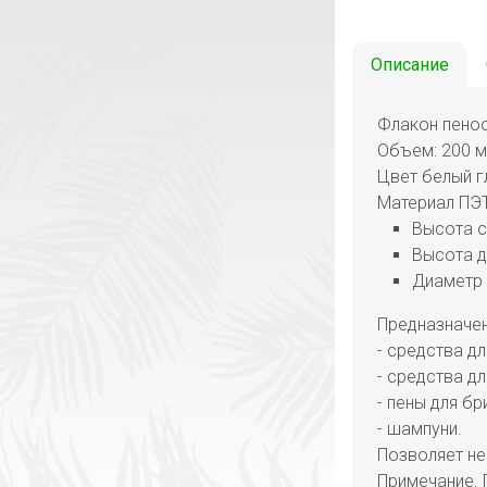
Описание
Флакон пено
Объем: 200 м
Цвет белый г
Материал ПЭТ
Высота 
Высота д
Диаметр
Предназначен
- средства дл
- средства д
- пены для бр
- шампуни.
Позволяет не
Примечание. 