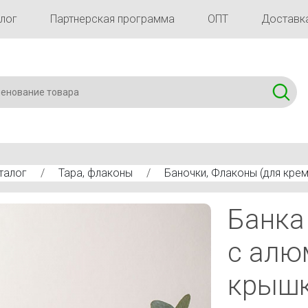
лог
Партнерская программа
ОПТ
Доставка
талог
/
Тара, флаконы
/
Баночки, Флаконы (для крем
алюминиевой крышкой, для крема, 100 мл
Банка
с алю
крышк