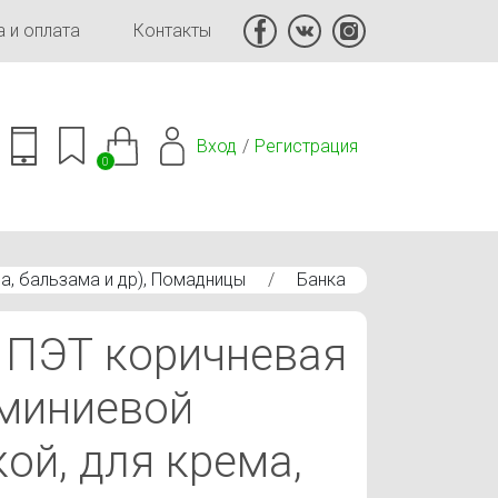
 и оплата
Контакты
Вход
Регистрация
0
а, бальзама и др), Помадницы
/
Банка
 ПЭТ коричневая
миниевой
ой, для крема,