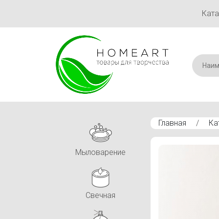
Ката
Главная
/
Ка
ПЭТ коричневая с 
Мыловарение
Свечная