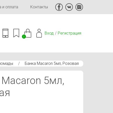
 и оплата
Контакты
Вход
Регистрация
0
 помады
/
Банка Macaron 5мл, Розовая
 Macaron 5мл,
ая